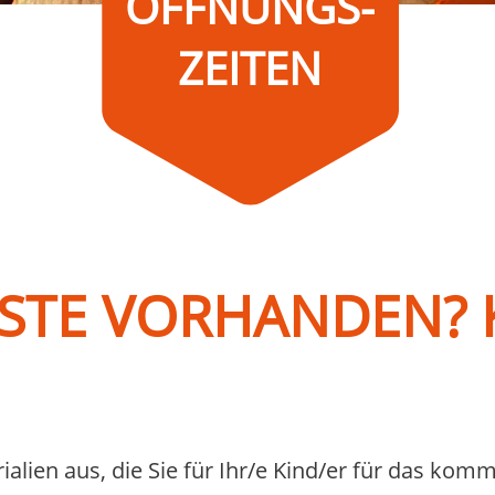
ÖFFNUNGS-
9 bis 13:15 Uhr und
15 bis 18 Uhr
ZEITEN
Samstag 9 bis 12:30 Uhr
ISTE VORHANDEN? 
rialien aus, die Sie für Ihr/e Kind/er für das ko