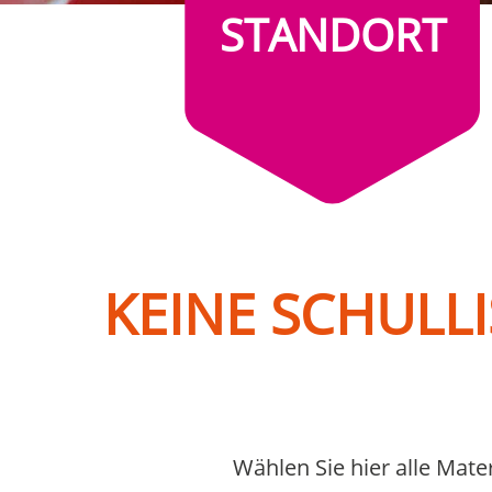
STANDORT
Titiseestr. 28
79822 Titisee-Neustadt
KEINE SCHULL
Wählen Sie hier alle Mate